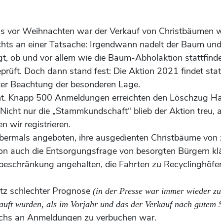
vor Weihnachten war der Verkauf von Christbäumen wei
hts an einer Tatsache: Irgendwann nadelt der Baum und
gt, ob und vor allem wie die Baum-Abholaktion stattfinde
eprüft. Doch dann stand fest: Die Aktion 2021 findet sta
er Beachtung der besonderen Lage.
cht. Knapp 500 Anmeldungen erreichten den Löschzug 
Nicht nur die „Stammkundschaft“ blieb der Aktion treu, 
wir registrieren.
ermals angeboten, ihre ausgedienten Christbäume von 
ion auch die Entsorgungsfrage von besorgten Bürgern kl
eschränkung angehalten, die Fahrten zu Recyclinghöfen
rotz schlechter Prognose
(in der Presse war immer wieder zu 
uft wurden, als im Vorjahr und das der Verkauf nach gutem St
chs an Anmeldungen zu verbuchen war.