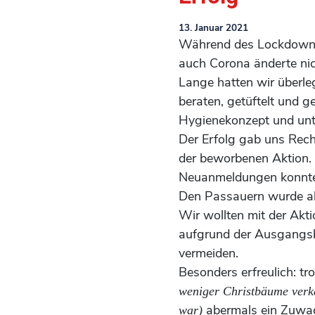
13. Januar 2021
Während des Lockdowns 
auch Corona änderte nic
Lange hatten wir überle
beraten, getüftelt und g
Hygienekonzept und unt
Der Erfolg gab uns Re
der beworbenen Aktion. 
Neuanmeldungen konnten 
Den Passauern wurde ab
Wir wollten mit der Akt
aufgrund der Ausgangsb
vermeiden.
Besonders erfreulich: t
weniger Christbäume verka
abermals ein Zuwa
war)