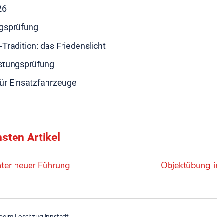
26
gsprüfung
radition: das Friedenslicht
istungsprüfung
für Einsatzfahrzeuge
sten Artikel
ter neuer Führung
Objektübung i
eim Löschzug Innstadt