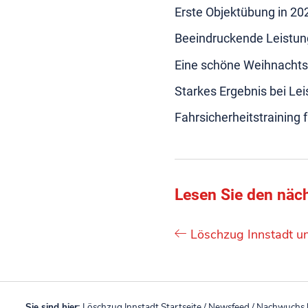
Erste Objektübung in 20
Beeindruckende Leistun
Eine schöne Weihnachts-T
Starkes Ergebnis bei Le
Fahrsicherheitstraining 
Lesen Sie den näch
Löschzug Innstadt un
Sie sind hier:
Löschzug Innstadt Startseite
/
Newsfeed
/
Nachwuchs b