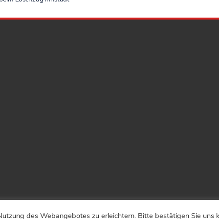
utzung des Webangebotes zu erleichtern. Bitte bestätigen Sie uns ku