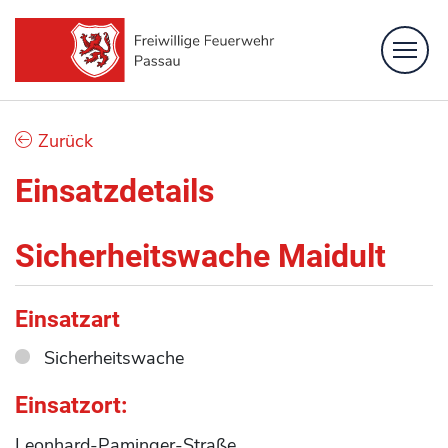
Feuerwehr
Zurück
Löschzüge
Einsatzdetails
Fachbereiche
Sicherheitswache Maidult
Bürgerinformation
Kontakt
Einsatzart
Sicherheitswache
Einsatzort:
Leonhard-Paminger-Straße