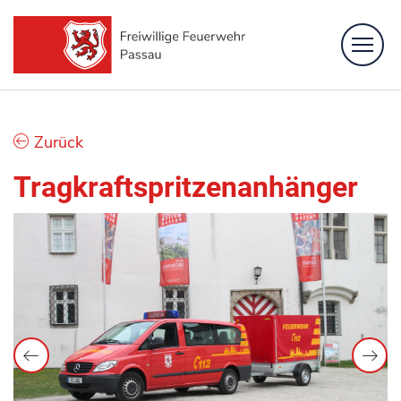
Feuerwehr
Zurück
Löschzüge
Tragkraftspritzenanhänger
Fachbereiche
Bürgerinformation
Kontakt