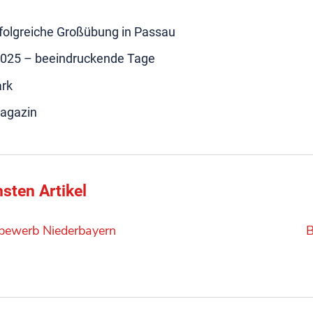
rfolgreiche Großübung in Passau
2025 – beeindruckende Tage
ark
agazin
sten Artikel
bewerb Niederbayern
B