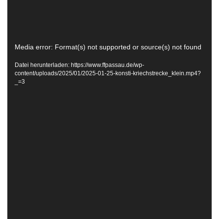
Video-
Media error: Format(s) not supported or source(s) not found
Player
Datei herunterladen: https://www.ffpassau.de/wp-
content/uploads/2025/01/2025-01-25-konsti-kriechstrecke_klein.mp4?
_=3