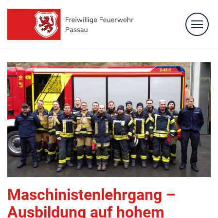
Feuerwehr
Löschzüge
Fachbereiche
Bürgerinformation
Kontakt
Maschinistenlehrgang –
Ausbildung auf hohem