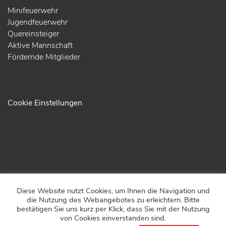
Minifeuerwehr
Jugendfeuerwehr
Quereinsteiger
Aktive Mannschaft
Fördernde Mitglieder
Cookie Einstellungen
Diese Website nutzt Cookies, um Ihnen die Navigation und
© 2026 - Freiwillige Feuerwehr Passau
die Nutzung des Webangebotes zu erleichtern. Bitte
Kontakt
bestätigen Sie uns kurz per Klick, dass Sie mit der Nutzung
von Cookies einverstanden sind.
Impressum